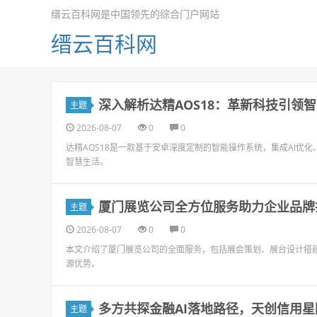
缙云百科网是中国领先的综合门户网站
缙云百科网
深入解析达精AOS18：革新科技引领
主题
2026-08-07
0
0
达精AOS18是一款基于安卓深度定制的智能操作系统，集成AI
智慧生活。
厦门展览公司全方位服务助力企业品牌
主题
2026-08-07
0
0
本文介绍了厦门展览公司的全面服务，包括展会策划、展台设计搭
源优势。
多方共探金融AI落地路径，天创信用星
主题