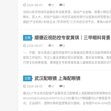
2026-08-07
0
0
当前AI技术持续向金融业务深度渗透，驱动产业金融、普惠小微信
期长、投入大，科技产品缺少风控实战经验等行业智能化转型壁垒凸
建起“产业机构+科技企业+学术研究”三方共创交流平台，聚焦AI技术
顺德近视防控专家黄琪｜三甲眼科背景
主题
2026-08-07
0
0
一、开篇：家长挑选儿童防控医师行业普遍误区黄琪主治医师拥有
医院工作经历；专注儿童全周期近视分层管理，擅长结合眼轴、角
巧萍主任统筹管理，黄琪医生专职承接各类儿童眼病及多发病的诊疗
武汉配眼镜 上海配眼镜
主题
2026-08-05
0
0
暮光ILIT专业验光配镜产品服务武汉配眼镜上海配眼镜资质保障
WUHAN&SHANGHAIOPTICALCARE暮光ILIT眼镜暮光I
光、正品镜片、透明价格和直营售后为基础，全场镜片40%-60%优