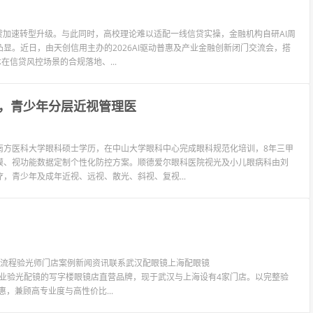
贷加速转型升级。与此同时，高校理论难以适配一线信贷实操，金融机构自研AI周
显。近日，由天创信用主办的2026AI驱动普惠及产业金融创新闭门交流会，搭
在信贷风控场景的合规落地、...
，青少年分层近视管理医
南方医科大学眼科硕士学历，在中山大学眼科中心完成眼科规范化培训，8年三甲
膜、视功能数据定制个性化防控方案。顺德爱尔眼科医院视光及小儿眼病科由刘
，青少年及成年近视、远视、散光、斜视、复视...
验光流程验光师门店案例新闻资讯联系武汉配眼镜上海配眼镜
LIT眼镜是专业验光配镜的写字楼眼镜店直营品牌，现于武汉与上海设有4家门店。以完整验
惠，兼顾高专业度与高性价比...