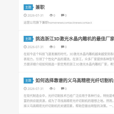
兼职
主题
2026-07-31
0
0
运营公司旗下兼职homenewscontactnewscontact
挑选浙江3D激光水晶内雕机的最佳厂
主题
2026-07-31
0
0
在如今这个科技飞速发展的时代，3D激光水晶内雕机越来越受到
表现力，引领了个性化产品的潮流。在浙江，众多厂家提供各种型
方面详细介绍如何挑选一家优秀的浙江3D激光水晶内雕机厂家，希望能
如何选择靠谱的义乌高精密光纤切割机
主题
2026-07-31
0
0
在现代制造业中，光纤切割技术已经广泛应用于各种行业，特别是
富的供应链资源，成为了寻找高精密光纤切割机的理想之地。然而
择义乌高精密光纤切割机的关键因素，帮助您做出明智的决策。一、