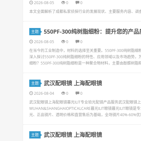
2026-08-05
0
0
本文全面解析了成都私家侦探行业的发展现状、主要服务内容、调
550PF-300纯树脂细粉：提升您的产
主题
2026-08-05
0
0
在当今的工业制造中，材料的选择至关重要。550PF-300纯树
深入探讨550PF-300纯树脂细粉的特性、应用领域以及市场趋势，
细粉？550PF-300纯树脂细粉是一种聚合物材料，主要由酚醛树脂精
武汉配眼镜 上海配眼镜
主题
2026-08-04
0
0
武汉配眼镜上海配眼镜暮光ILIT专业验光配镜产品服务武汉配眼
WUHAN&SHANGHAIOPTICALCARE暮光ILIT眼镜暮光I
光、正品镜片、透明价格和直营售后为基础，全场镜片40%-60%优
武汉配眼镜 上海配眼镜
主题