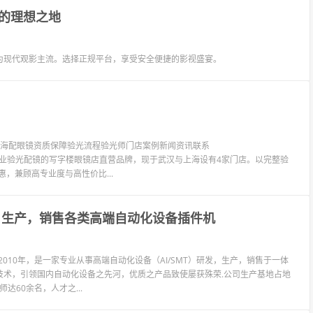
的理想之地
为现代观影主流。选择正规平台，享受安全便捷的影视盛宴。
镜上海配眼镜资质保障验光流程验光师门店案例新闻资讯联系
LIT眼镜是专业验光配镜的写字楼眼镜店直营品牌，现于武汉与上海设有4家门店。以完整验
惠，兼顾高专业度与高性价比...
，生产，销售各类高端自动化设备插件机
于2010年，是一家专业从事高端自动化设备（AI/SMT）研发，生产，销售于一体
技术，引领国内自动化设备之先河，优质之产品致使屡获殊荣.公司生产基地占地
达60余名，人才之...