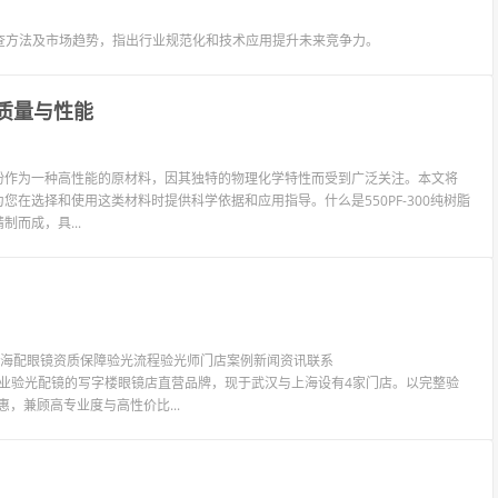
查方法及市场趋势，指出行业规范化和技术应用提升未来竞争力。
品质量与性能
脂细粉作为一种高性能的原材料，因其独特的物理化学特性而受到广泛关注。本文将
为您在选择和使用这类材料时提供科学依据和应用指导。什么是550PF-300纯树脂
制而成，具...
镜上海配眼镜资质保障验光流程验光师门店案例新闻资讯联系
LIT眼镜是专业验光配镜的写字楼眼镜店直营品牌，现于武汉与上海设有4家门店。以完整验
惠，兼顾高专业度与高性价比...