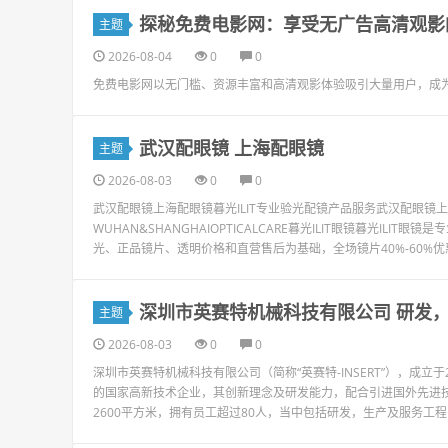
探秘免费电影网：享受无广告高清观影
主题
2026-08-04
0
0
免费电影网以无门槛、资源丰富和高清观影体验吸引大量用户，成
武汉配眼镜 上海配眼镜
主题
2026-08-03
0
0
武汉配眼镜上海配眼镜暮光ILIT专业验光配镜产品服务武汉配眼
WUHAN&SHANGHAIOPTICALCARE暮光ILIT眼镜暮光I
光、正品镜片、透明价格和直营售后为基础，全场镜片40%-60%优
深圳市英赛特机械科技有限公司 研发
主题
2026-08-03
0
0
深圳市英赛特机械科技有限公司（简称“英赛特-INSERT”），成立
的国家高新技术企业，其创新理念及研发能力，配合引进国外先进
2600平方米，拥有员工超过80人，当中包括研发，生产及服务工程师