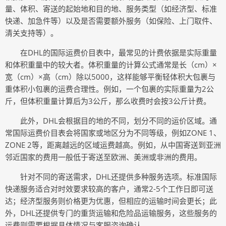
量、体积、寄送的起始地和目的地、服务类型（如经济型、标准
快递、加急件等）以及是否需要额外服务（如保险、上门取件、
清关支持等）。
在DHL的国际运费价目表中，最常见的计费依据是实际重量
和体积重量中的较大者。体积重量的计算公式通常是长（cm）×
宽（cm）×高（cm）除以5000，这样能够平衡轻体积大包裹与
重体积小包裹的运费合理性。例如，一个包裹的实际重量为2公
斤，但体积重量计算后为3公斤，那么收费时会按3公斤计费。
此外，DHL会根据目的地的不同，划分不同的运价区域。通
常国际运费价目表会将国家或地区分为不同等级，例如ZONE 1、
ZONE 2等，距离越远的区域运费越高。例如，从中国寄送到亚洲
邻近国家的费用一般低于寄送至欧洲、美洲或非洲的费用。
针对不同的寄送需求，DHL还提供多种服务选项。标准国际
快递服务适合对时效要求较高的客户，通常2-5个工作日即可送
达；经济型服务则价格更为优惠，但相应的运输时间会更长；此
外，DHL还提供专门的重货运输和危险品运输服务，这些服务的
运费则需要根据具体情况与客服咨询确认。