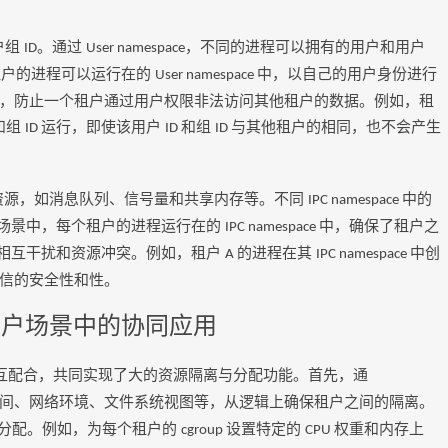
户组
。通过
，不同的进程可以拥有的用户和用户
ID
User namespace
租户的进程可以运行在的
中，以自己的用户身份进行
User namespace
，防止一个租户通过用户权限非法访问其他租户的数据。例如，租
和组
运行，即使该用户
和组
与其他租户的相同，也不会产生
ID
ID
ID
资源，如消息队列、信号量和共享内存等。不同
中的
IPC namespace
场景中，每个租户的进程运行在的
中，确保了租户之
IPC namespace
相互干扰和资源冲突。例如，租户
的进程在其
中创
A
IPC namespace
信的安全性和性。
租户场景中的协同应用
互配合，共同实现了大的资源隔离与分配功能。首先，通
间、网络环境、文件系统视图等，从逻辑上确保租户之间的隔离。
分配。例如，为每个租户的
设置特定的
权重和内存上
cgroup
CPU