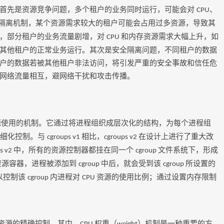
首先是资源竞争问题，多个租户的业务同时运行，可能会对
、
CPU
隔离机制，某个资源需求较大的租户可能会占用过多资源，导致其
间，部分租户的业务流量剧增，对
和内存资源需求大幅上升，如
CPU
其他租户的正常业务运行。其次是安全隔离问题，不同租户的数据
户的数据若被其他租户非法访问，将引发严重的安全事故和信任危
网络流量相互，避网络干扰和攻击传播。
源使用的机制。它通过将进程组织成层次化的结构，为每个进程组
精细化控制。与
相比，
在设计上进行了重大改
cgroups v1
cgroups v2
中，所有的资源控制器都挂在同一个
文件系统下，形成
s v2
cgroup
资源容器，进程被添加到
中后，就会受到该
所设置的
cgroup
cgroup
以控制该
内进程对
资源的使用比例；通过设置内存限制
cgroup
CPU
资源的精确控制。其中，
权重（
）机制是一种重要的方