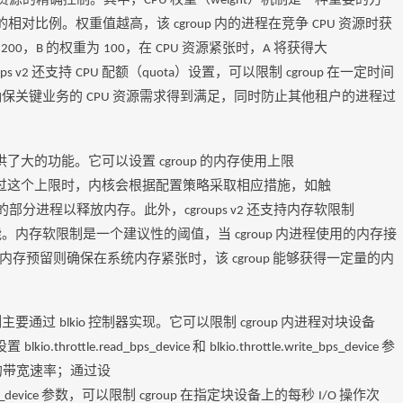
CPU
weight
的相对比例。权重值越高，该
内的进程在竞争
资源时获
cgroup
CPU
为
，
的权重为
，在
资源紧张时，
将获得大
200
B
100
CPU
A
还支持
配额（
）设置，可以限制
在一定时间
ups v2
CPU
quota
cgroup
确保关键业务的
资源需求得到满足，同时防止其他租户的进程过
CPU
供了大的功能。它可以设置
的内存使用上限
cgroup
过这个上限时，内核会根据配置策略采取相应措施，如触
的部分进程以释放内存。此外，
还支持内存软限制
cgroups v2
能。内存软限制是一个建议性的阈值，当
内进程使用的内存接
cgroup
；内存预留则确保在系统内存紧张时，该
能够获得一定量的内
cgroup
制主要通过
控制器实现。它可以限制
内进程对块设备
blkio
cgroup
设置
和
参
blkio.throttle.read_bps_device
blkio.throttle.write_bps_device
的带宽速率；通过设
参数，可以限制
在指定块设备上的每秒
操作次
s_device
cgroup
I/O