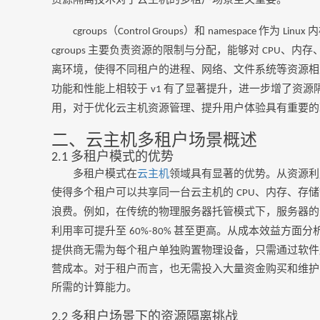
（
）和
作为
内
cgroups
Control Groups
namespace
Linux
主要负责资源的限制与分配，能够对
、内存
cgroups
CPU
离环境，使得不同租户的进程、网络、文件系统等资源相
功能和性能上相较于
有了显著提升，进一步增了资源
v1
用，对于优化云主机资源管理、提升用户体验具有重要的
二、云主机多租户场景概述
多租户模式的优势
2.1
多租户模式在
云主机
领域具有显著的优势。从资源利
使得多个租户可以共享同一台云主机的
、内存、存储
CPU
浪费。例如，在传统的物理服务器托管模式下，服务器
利用率可提升至
甚至更高。从成本效益方面分
60%-80%
提供商无需为每个租户单独购置物理设备，只需通过软件
营成本。对于租户而言，也无需投入大量资金购买和维护
所需的计算能力。
多租户场景下的资源隔离挑战
2.2