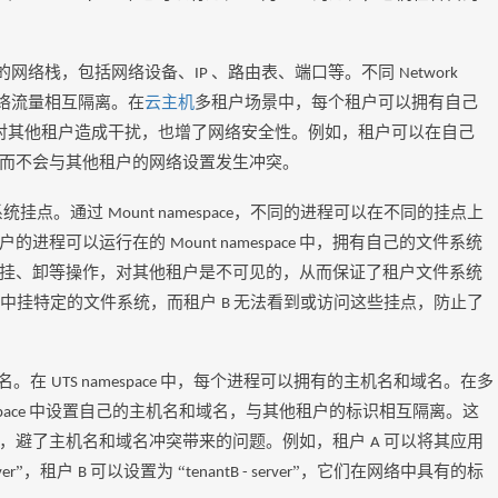
的网络栈，包括网络设备、
、路由表、端口等。不同
IP
Network
络流量相互隔离。在
云主机
多租户场景中，每个租户可以拥有自己
对其他租户造成干扰，也增了网络安全性。例如，租户可以在自己
而不会与其他租户的网络设置发生冲突。
系统挂点。通过
，不同的进程可以在不同的挂点上
Mount namespace
租户的进程可以运行在的
中，拥有自己的文件系统
Mount namespace
挂、卸等操作，对其他租户是不可见的，从而保证了租户文件系统
中挂特定的文件系统，而租户
无法看到或访问这些挂点，防止了
B
名。在
中，每个进程可以拥有的主机名和域名。在多
UTS namespace
中设置自己的主机名和域名，与其他租户的标识相互隔离。这
pace
信，避了主机名和域名冲突带来的问题。例如，租户
可以将其应用
A
”，租户
可以设置为 “
”，它们在网络中具有的标
ver
B
tenantB - server