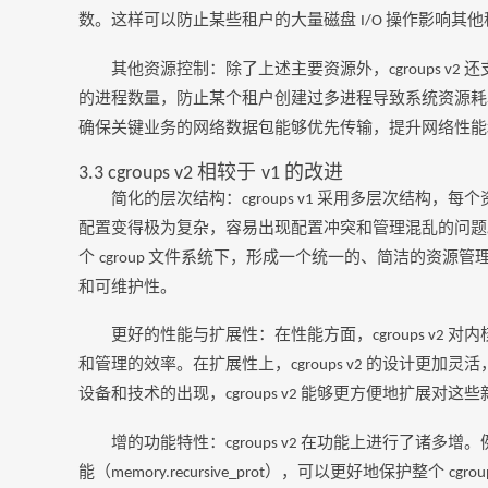
数。这样可以防止某些租户的大量磁盘
操作影响其他
I/O
其他资源控制：除了上述主要资源外，
还
cgroups v2
的进程数量，防止某个租户创建过多进程导致系统资源耗
确保关键业务的网络数据包能够优先传输，提升网络性能
相较于
的改进
3.3 cgroups v2
v1
简化的层次结构：
采用多层次结构，每个
cgroups v1
配置变得极为复杂，容易出现配置冲突和管理混乱的问
个
文件系统下，形成一个统一的、简洁的资源管
cgroup
和可维护性。
更好的性能与扩展性：在性能方面，
对内
cgroups v2
和管理的效率。在扩展性上，
的设计更加灵活
cgroups v2
设备和技术的出现，
能够更方便地扩展对这些
cgroups v2
增的功能特性：
在功能上进行了诸多增。
cgroups v2
能（
），可以更好地保护整个
memory.recursive_prot
cgro