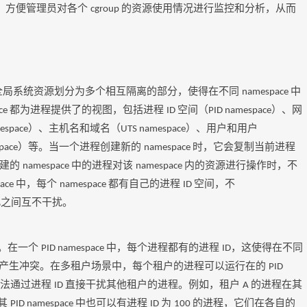
，方便管理员对各个
的资源使用情况进行监控和分析，从而
cgroup
全局系统资源划分为多个相互隔离的部分，使得在不同
中
namespace
都为进程提供了的视图，包括进程
空间（
）、网
ce
ID
PID namespace
）、主机名和域名（
）、用户和用户
espace
UTS namespace
）等。当一个进程创建新的
时，它会复制当前进程
pace
namespace
创建的
中的进程对该
内的资源进行操作时，不
namespace
namespace
中，每个
都有自己的进程
空间，不
pace
namespace
ID
此之间互不干扰。
。在一个
中，每个进程都有的进程
，这使得在不同
PID namespace
ID
产生冲突。在多租户场景中，每个租户的进程可以运行在的
PID
无法通过进程
直接干扰其他租户的进程。例如，租户
的进程在其
ID
A
其
中也可以有进程
为
的进程，它们在各自的
PID namespace
ID
100