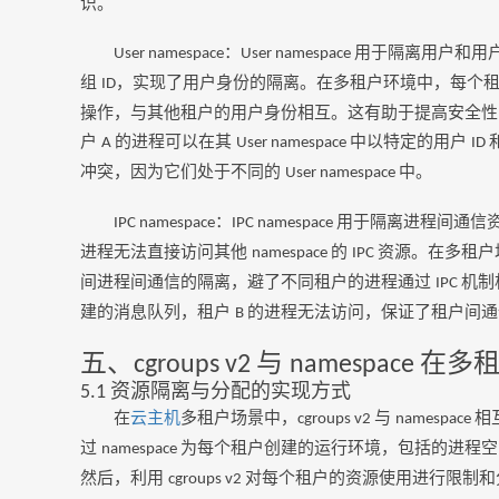
识。
：
用于隔离用户和用
User namespace
User namespace
组
，实现了用户身份的隔离。在多租户环境中，每个
ID
操作，与其他租户的用户身份相互。这有助于提高安全性
户
的进程可以在其
中以特定的用户
A
User namespace
ID
冲突，因为它们处于不同的
中。
User namespace
：
用于隔离进程间通信
IPC namespace
IPC namespace
进程无法直接访问其他
的
资源。在多租户
namespace
IPC
间进程间通信的隔离，避了不同租户的进程通过
机制
IPC
建的消息队列，租户
的进程无法访问，保证了租户间通
B
五、
与
在多
cgroups v2
namespace
资源隔离与分配的实现方式
5.1
在
云主机
多租户场景中，
与
相
cgroups v2
namespace
过
为每个租户创建的运行环境，包括的进程空
namespace
然后，利用
对每个租户的资源使用进行限制和
cgroups v2