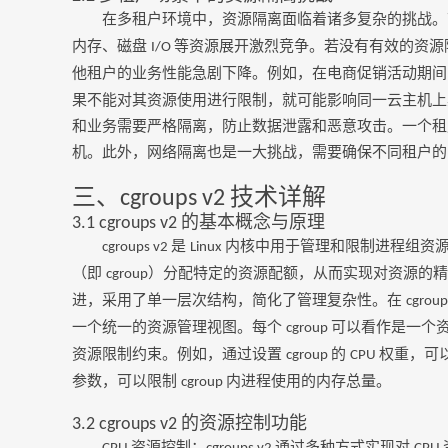
在多租户环境中，资源隔离面临着诸多复杂的挑战。
内存、磁盘
等资源展开激烈竞争。若没有有效的资源
I/O
他租户的业务性能急剧下降。例如，在电商促销活动期
果不能对其资源使用进行限制，就可能影响同一云主机上
和业务需要严格隔离，防止数据泄露和恶意攻击。一个租
机。此外，网络隔离也是一大挑战，需要确保不同租户的
三、
技术详解
cgroups v2
的基本概念与原理
3.1 cgroups v2
是
内核中用于管理和限制进程组资
cgroups v2
Linux
（即
）分配特定的资源配额，从而实现对资源的
cgroup
进，采用了单一层次结构，简化了管理复杂性。在
cgroup
一个统一的资源管理视图。每个
可以看作是一个
cgroup
资源限制约束。例如，通过设置
的
权重，可
cgroup
CPU
参数，可以限制
内进程使用的内存总量。
cgroup
的资源控制功能
3.2 cgroups v2
资源控制：
通过多种方式实现对