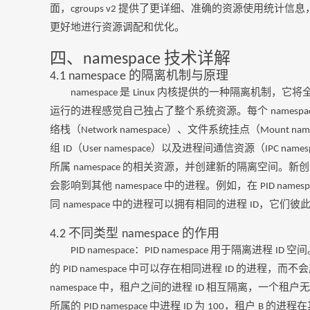
面，
提供了更详细、准确的资源使用统计信息
cgroups v2
更好地进行资源调配和优化。
四、
技术详解
namespace
的隔离机制与原理
4.1 namespace
是
内核提供的一种隔离机制，它将
namespace
Linux
运行的进程感觉自己独占了整个系统资源。每个
namespa
络栈（
）、文件系统挂点（
Network namespace
Mount nam
组
（
）以及进程间通信资源（
ID
User namespace
IPC names
所属
的相关资源，并创建新的隔离空间。新
namespace
会影响到其他
中的进程。例如，在
namespace
PID names
同
中的进程可以拥有相同的进程
，它们彼
namespace
ID
不同类型
的作用
4.2
namespace
：
用于隔离进程
空间
PID namespace
PID namespace
ID
的
中可以存在相同进程
的进程，而不会
PID namespace
ID
中，租户之间的进程
相互隔离，一个租户
namespace
ID
所属的
中进程
为
，租户
的进程在
PID namespace
ID
100
B