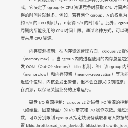
CPU
cgroups v2
CPU
式，它决定了
在
资源竞争时获取
时间片
cgroup
CPU
CPU
得的时间片就越多。例如，若有两个
，
的权重
cgroup
A
约
的
时间片，
获得
的时间片。此外，
2/3
CPU
B
1/3
cgro
周期内所能使用的
时间上限。通过这种方式，可以
CPU
度占用
资源。
CPU
内存资源控制：在内存资源管理方面，
提
cgroups v2
（
），当
内的进程使用的内存总量超
memory.max
cgroup
发
（
）
机制，终止该
内
OOM
Out-Of-Memory
killer
cgroup
（
）和内存预留（
）等功
memory.low
memory.reservation
近这个值时，内核会发出警告，但不会立即采取制措施
存资源，以保证关键业务的正常运行。
磁盘
资源控制：
对磁盘
资源的控
I/O
cgroups v2
I/O
（如硬盘、固态硬盘）的
带宽和
操作次数。通过
I/O
I/O
数，可以分别限制
从指定块设备读取和写入数据
cgroup
置
和
blkio.throttle.read_iops_device
blkio.throttle.write_iop