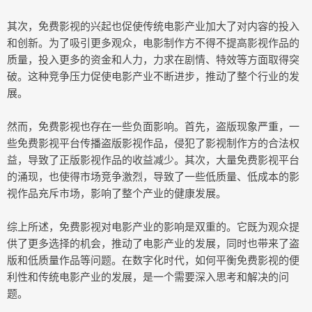
其次，免费影视的兴起也促使传统电影产业加大了对内容的投入
和创新。为了吸引更多观众，电影制作方不得不提高影视作品的
质量，投入更多的资金和人力，力求在剧情、特效等方面取得突
破。这种竞争压力促使电影产业不断进步，推动了整个行业的发
展。
然而，免费影视也存在一些负面影响。首先，盗版现象严重，一
些免费影视平台传播盗版影视作品，侵犯了影视制作方的合法权
益，导致了正版影视作品的收益减少。其次，大量免费影视平台
的涌现，也使得市场竞争激烈，导致了一些低质量、低成本的影
视作品充斥市场，影响了整个产业的健康发展。
综上所述，免费影视对电影产业的影响是双重的。它既为观众提
供了更多选择的机会，推动了电影产业的发展，同时也带来了盗
版和低质量作品等问题。在数字化时代，如何平衡免费影视的便
利性和传统电影产业的发展，是一个需要深入思考和解决的问
题。