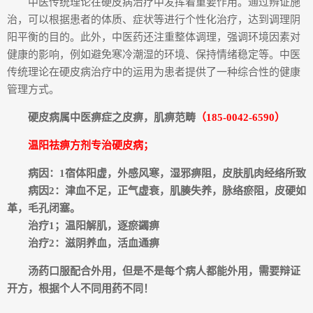
中医传统理论在硬皮病治疗中发挥着重要作用。通过辨证施
治，可以根据患者的体质、症状等进行个性化治疗，达到调理阴
阳平衡的目的。此外，中医药还注重整体调理，强调环境因素对
健康的影响，例如避免寒冷潮湿的环境、保持情绪稳定等。中医
传统理论在硬皮病治疗中的运用为患者提供了一种综合性的健康
管理方式。
硬皮病属中医痹症之皮痹，肌痹范畴
（185-0042-6590）
温阳祛痹方剂专治硬皮病；
病因：1宿体阳虚，外感风寒，湿邪痹阻，皮肤肌肉经络所致
病因2：津血不足，正气虚衰，肌腠失养，脉络瘀阻，皮硬如
革，毛孔闭塞。
治疗1；温阳解肌，逐瘀蠲痹
治疗2：滋阴养血，活血通痹
汤药口服配合外用，但是不是每个病人都能外用，需要辩证
开方，根据个人不同用药不同！