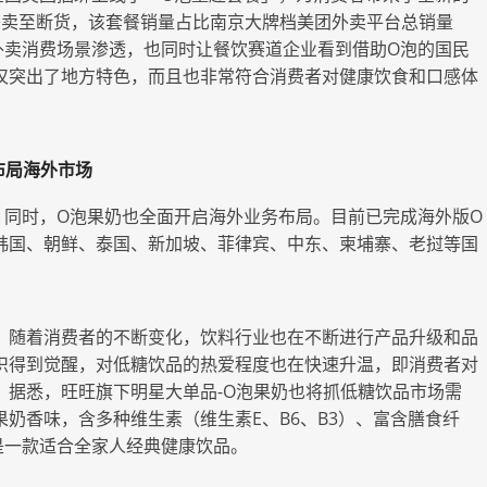
餐卖至断货，该套餐销量占比南京大牌档美团外卖平台总销量
O外卖消费场景渗透，也同时让餐饮赛道企业看到借助O泡的国民
仅突出了地方特色，而且也非常符合消费者对健康饮食和口感体
布局海外市场
。同时，O泡果奶也全面开启海外业务布局。目前已完成海外版O
韩国、朝鲜、泰国、新加坡、菲律宾、中东、柬埔寨、老挝等国
，随着消费者的不断变化，饮料行业也在不断进行产品升级和品
识得到觉醒，对低糖饮品的热爱程度也在快速升温，即消费者对
。据悉，旺旺旗下明星大单品-O泡果奶也将抓低糖饮品市场需
果奶香味，含多种维生素（维生素E、B6、B3）、富含膳食纤
是一款适合全家人经典健康饮品。