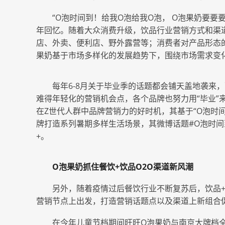
“O泡时间到！给我O泡给我O泡， O泡果奶要要
年回忆。随着大众消费升级，饮品行业营销方式和渠
店、外卖、便利店、野外露营等；消费者对产品形态
果奶基于市场多样化的发展趋势下，围绕市场需求变
每年6-8月关于毕业季的话题都会铺天盖地袭来
难得年轻化的营销机会点，各个品牌也努力用“毕业”
在Z世代人群中品牌营销力的好时机，其基于“O泡时
牌打造系列暑期多样生活场景，其微博话题#O泡时间
+。
O泡果奶抓住餐饮+饮品
O2O渠道新风潮
另外，随着疫情过后餐饮行业不断复苏后，饮品
营销节点上出发，打造营销话题点以及渠道上新组合促
在今年儿童节档期间旺旺O泡果奶与南京大牌档