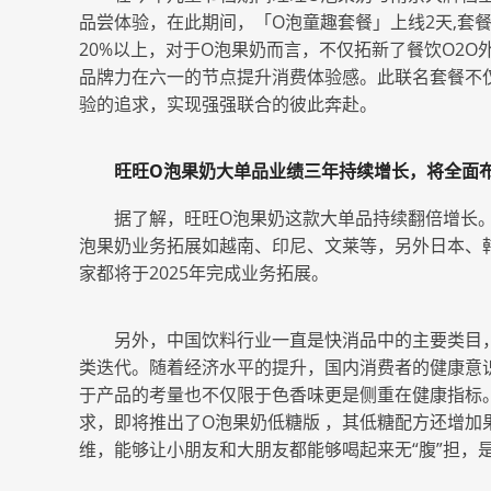
品尝体验，在此期间，「O泡童趣套餐」上线2天,套
20%以上，对于O泡果奶而言，不仅拓新了餐饮O2
品牌力在六一的节点提升消费体验感。此联名套餐不
验的追求，实现强强联合的彼此奔赴。
旺旺
O泡果奶大单品业绩三年持续增长，将全面
据了解，旺旺O泡果奶这款大单品持续翻倍增长
泡果奶业务拓展如越南、印尼、文莱等，另外日本、
家都将于2025年完成业务拓展。
另外，中国饮料行业一直是快消品中的主要类目
类迭代。随着经济水平的提升，国内消费者的健康意
于产品的考量也不仅限于色香味更是侧重在健康指标
求，即将推出了O泡果奶低糖版 ，其低糖配方还增加
维，能够让小朋友和大朋友都能够喝起来无“腹”担，