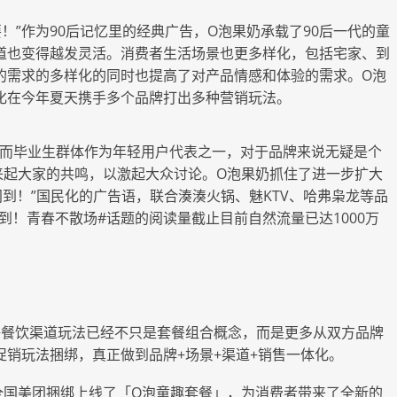
要！”作为90后记忆里的经典广告，O泡果奶承载了90后一代的童
道也变得越发灵活。消费者生活场景也更多样化，包括宅家、到
的需求的多样化的同时也提高了对产品情感和体验的需求。O泡
化在今年夏天携手多个品牌打出多种营销玩法。
，而毕业生群体作为年轻用户代表之一，对于品牌来说无疑是个
来起大家的共鸣，以激起大众讨论。O泡果奶抓住了进一步扩大
间到！”国民化的广告语，联合湊湊火锅、魅KTV、哈弗枭龙等品
到！青春不散场#话题的阅读量截止目前自然流量已达1000万
+餐饮渠道玩法已经不只是套餐组合概念，而是更多从双方品牌
销玩法捆绑，真正做到品牌+场景+渠道+销售一体化。
全国美团捆绑上线了「O泡童趣套餐」，为消费者带来了全新的