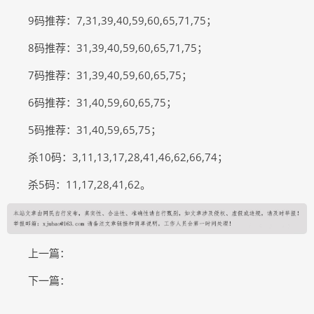
9码推荐：7,31,39,40,59,60,65,71,75；
8码推荐：31,39,40,59,60,65,71,75；
7码推荐：31,39,40,59,60,65,75；
6码推荐：31,40,59,60,65,75；
5码推荐：31,40,59,65,75；
杀10码：3,11,13,17,28,41,46,62,66,74；
杀5码：11,17,28,41,62。
上一篇：
下一篇：