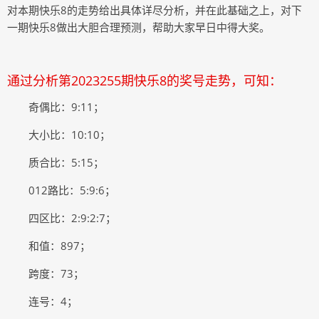
对本期快乐8的走势给出具体详尽分析，并在此基础之上，对下
一期快乐8做出大胆合理预测，帮助大家早日中得大奖。
通过分析第2023255期快乐8的奖号走势，可知：
奇偶比：9:11；
大小比：10:10；
质合比：5:15；
012路比：5:9:6；
四区比：2:9:2:7；
和值：897；
跨度：73；
连号：4；